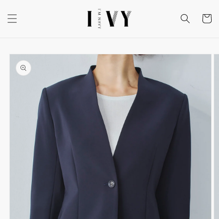
コンテ
カ
ンツに
ー
進む
ト
商品情
報にス
キップ