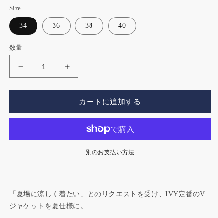
(1)
(2
Size
を
価
開
格
34
36
38
40
く
数量
Light
Light
V
V
Jacket
Jacket
の
の
カートに追加する
数
数
量
量
を
を
減
増
別のお支払い方法
ら
や
す
す
「夏場に涼しく着たい」とのリクエストを受け、IVY定番のV
ジャケットを夏仕様に。