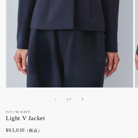
モ
ー
の
1
/
7
ダ
ル
で
IVY I'M NAVY
Light V Jacket
メ
デ
ィ
通
¥63,030
（税込）
ア
常