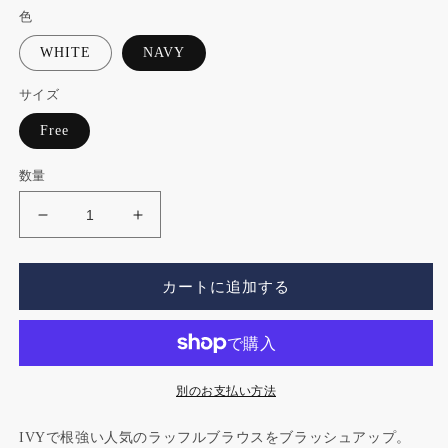
(1)
(2
色
を
価
開
格
WHITE
NAVY
く
サイズ
Free
数量
Ruffle
Ruffle
Blouse
Blouse
の
の
カートに追加する
数
数
量
量
を
を
減
増
ら
や
別のお支払い方法
す
す
IVYで根強い人気のラッフルブラウスをブラッシュアップ。