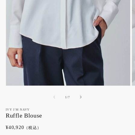
モ
ー
の
1
/
7
ダ
ル
で
IVY I'M NAVY
Ruffle Blouse
メ
デ
ィ
通
¥40,920
（税込）
ア
常