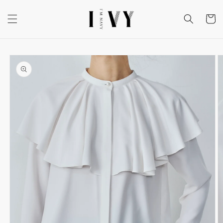
コンテ
カ
ンツに
ー
進む
ト
商品情
報にス
キップ