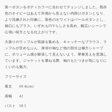
第一ボタンをボディカラーに合わせてチェンジしました。既存
色のネイビーはあえて外側から見えない内掛けボタンとなり、
より洗練された印象に。新色のホワイトはパールボタンとし、
袖口にもプラス。いずれもIVYらしさを高め、幅広いシーンで
心強い味方となる仕上がりです。
大振りのラッフルが視線を集める、キャッチーなブラウス。ラ
ッフルが甘めなぶん、身頃や袖など他の部分は極力シャープ
に。ボリューム感が膨張して見えないよう、華奢見えを意識し
ています。ジャケットを重ねる際、袖のもたつきが気になりに
くいのも魅力。
フリーサイズ
着丈 69.4(cm)
肩幅 42
バスト 58.5